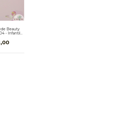
ede Beauty
 - Infantil,
agens
1,00