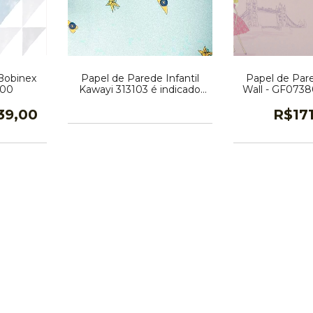
Bobinex
Papel de Parede Infantil
Papel de Par
200
Kawayi 313103 é indicado
Wall - GF073804
para ser usado em: Quarto
Padron
de Bebê, Quarto de Menina,
39,00
R$17
Quarto de Menino. Com os
tons Amarelo, Azul Claro,
Azul Escuro e com a cor
predominante Amarelo
Claro, superfície Àspero e
estampa Floral.