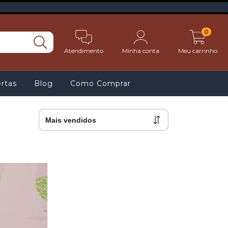
0
Atendimento
Minha conta
Meu carrinho
rtas
Blog
Como Comprar