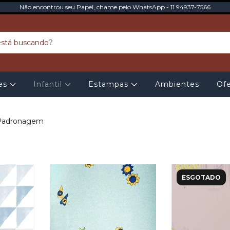
Não encontrou seu Papel, chame pelo WhatsApp - 11 94937-7566
tes
Infantil
Estampas
Ambientes
Ofe
Padronagem
ESGOTADO