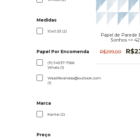
Medidas
10x0,53 (2)
Papel de Parede 
Sonhos <> 4
R$2
Papel Por Encomenda
R$299,00
(11) 94937-7566
Whats (1)
Waallifevendas@outlook.com
(1)
Marca
Kantai (2)
Preço