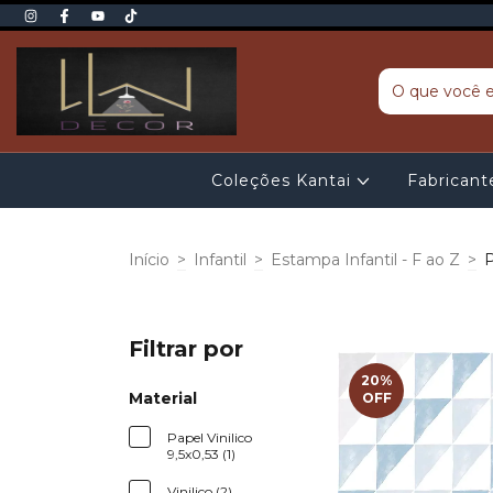
Coleções Kantai
Fabrican
Início
>
Infantil
>
Estampa Infantil - F ao Z
>
Filtrar por
20
%
Material
OFF
Papel Vinilico
9,5x0,53 (1)
Vinilico (2)