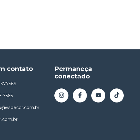
em contato
Permaneça
conectado
9377566
7-7566
o@wldecor.com.br
r.com.br