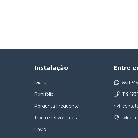
Instalação
Entre 
Dicas
551194
Portifólio
119493
e
Pergunta Frequente
contat
Troca e Devoluções
wldeco
Envio