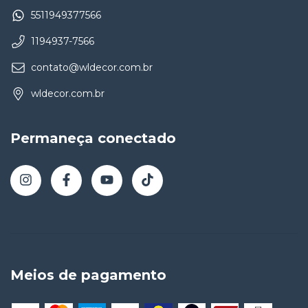
5511949377566
1194937-7566
contato@wldecor.com.br
wldecor.com.br
Permaneça conectado
Meios de pagamento