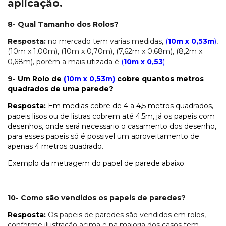
aplicação.
8- Qual Tamanho dos Rolos?
Resposta:
no mercado tem varias medidas,
(
10m x 0,53m
)
,
(10m x 1,00m), (10m x 0,70m), (7,62m x 0,68m), (8,2m x
0,68m), porém a mais utizada é
(
10m x 0,53
)
9-
Um Rolo de
(10m x 0,53m)
cobre quantos metros
quadrados de uma parede?
Resposta:
Em medias cobre de 4 a 4,5 metros quadrados,
papeis lisos ou de listras cobrem até 4,5m, já os papeis com
desenhos, onde será necessario o casamento dos desenho,
para esses papeis só é possivel um aproveitamento de
apenas 4 metros quadrado.
Exemplo da metragem do papel de parede abaixo.
10- Como são vendidos os papeis de paredes?
Resposta:
Os papeis de paredes são vendidos em rolos,
conforme ilustração acima e na maioria dos casos tem