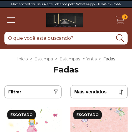
Não encontrou seu Papel, chame pelo WhatsApp - 11 94937-7566
0
Início
>
Estampa
>
Estampas Infantis
>
Fadas
Fadas
Filtrar
ESGOTADO
ESGOTADO