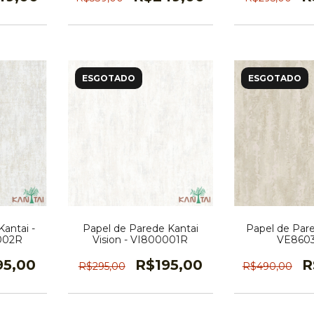
ESGOTADO
ESGOTADO
antai -
Papel de Parede Kantai
Papel de Pare
0002R
Vision - VI800001R
VE860
95,00
R$195,00
R
R$295,00
R$490,00