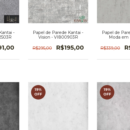
antai -
Papel de Parede Kantai -
Papel de Pare
92503R
Vision - VI800903R
Moda em C
MD700
91,00
R$195,00
R
R$295,00
R$339,00
19
%
19
%
OFF
OFF