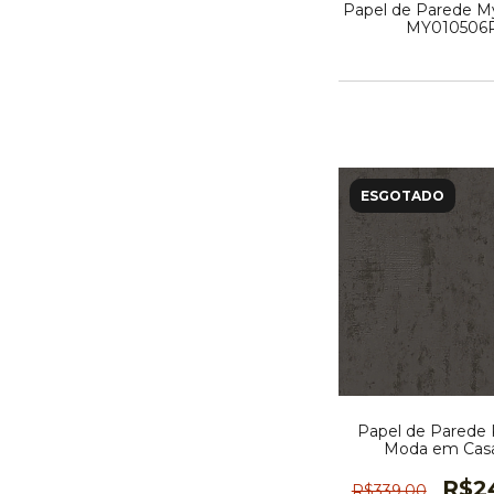
Papel de Parede My
MY010506
ESGOTADO
Papel de Parede K
Moda em Casa
MD700605
R$2
R$339,00