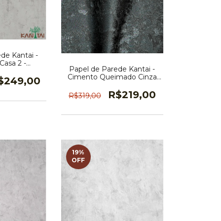
de Kantai -
asa 2 -
Papel de Parede Kantai -
602R
Cimento Queimado Cinza
$249,00
Chumbo - Bronx 2 -
BR214005R
R$219,00
R$319,00
19
%
OFF