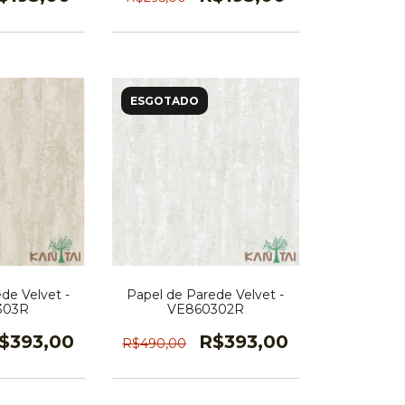
ESGOTADO
de Velvet -
Papel de Parede Velvet -
303R
VE860302R
$393,00
R$393,00
R$490,00