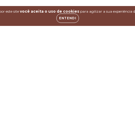
or este site
você aceita o uso de cookies
para agilizar a sua experiência
ENTENDI
elvet -
R
93,00