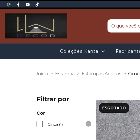
Coleções Kantai
Fabrican
Início
>
Estampa
>
Estampas Adultos
>
Cime
Filtrar por
ESGOTADO
Cor
Cinza (1)