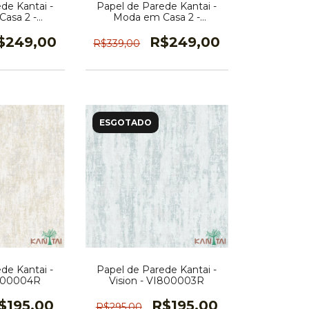
de Kantai -
Papel de Parede Kantai -
asa 2 -
Moda em Casa 2 -
607R
MD700606R
$249,00
R$249,00
R$339,00
ESGOTADO
de Kantai -
Papel de Parede Kantai -
I800004R
Vision - VI800003R
$195,00
R$195,00
R$295,00