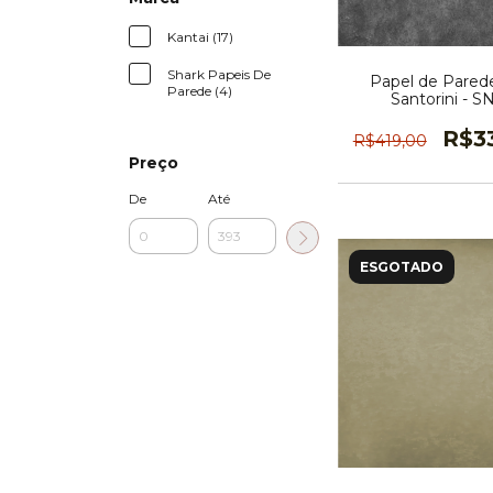
Kantai (17)
Shark Papeis De
Papel de Parede
Parede (4)
Santorini - S
R$3
R$419,00
Preço
De
Até
ESGOTADO