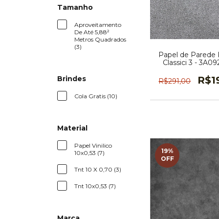
Tamanho
Aproveitamento
De Até 5,88²
Metros Quadrados
(3)
Papel de Parede K
Classici 3 - 3A0
R$1
Brindes
R$291,00
Cola Gratis (10)
Material
Papel Vinilico
19
%
10x0,53 (7)
OFF
Tnt 10 X 0,70 (3)
Tnt 10x0,53 (7)
Marca