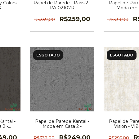
Papel de Parede - Paris 2 -
 Colors -
Papel de Pare
PA102107R
R
Moda em C
MD700
R$259,00
R
R$359,00
R$339,00
ESGOTADO
ESGOTADO
antai -
Papel de Parede Kantai -
Papel de Pare
 2 -
Moda em Casa 2 -
Vision - V
R
MD700604R
49,00
R$249,00
R
R$339,00
R$295,00