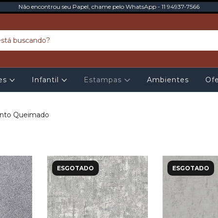
Não encontrou seu Papel, chame pelo WhatsApp - 11 94937-7566
tes
Infantil
Estampas
Ambientes
Ofe
nto Queimado
ESGOTADO
ESGOTADO