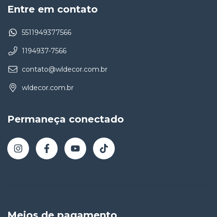
Entre em contato
5511949377566
1194937-7566
contato@wldecor.com.br
wldecor.com.br
Permaneça conectado
Meios de pagamento