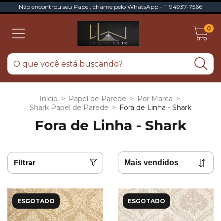
Não encontrou seu Papel, chame pelo WhatsApp - 11 94937-7566
0
Início
>
Papel de Parede
>
Por Marca
>
Shark Papel de Parede
>
Fora de Linha - Shark
Fora de Linha - Shark
Filtrar
ESGOTADO
ESGOTADO