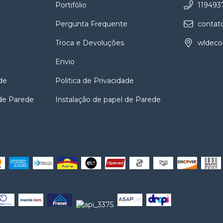
Portifólio
119493
e
Pergunta Frequente
contat
Troca e Devoluções
wldeco
Envio
de
Politica de Privacidade
 de Parede
Instalação de papel de Parede