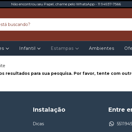
Não encontrou seu Papel, chame pelo WhatsApp - 11 94937-7566
tes
Infantil
Estampas
Ambientes
Ofe
ite
s resultados para sua pesquisa. Por favor, tente com outros
Instalação
Entre 
Dicas
551194