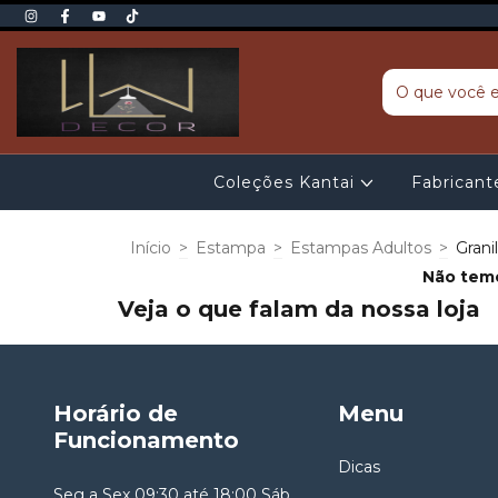
Coleções Kantai
Fabrican
Início
>
Estampa
>
Estampas Adultos
>
Granil
Não temo
Veja o que falam da nossa loja
Horário de
Menu
Funcionamento
Dicas
Seg a Sex 09:30 até 18:00 Sáb