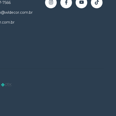
7-7566
o@wldecor.com.br
r.com.br