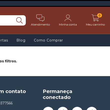
0
Atendimento
Minha conta
Meu carrinho
rtas
Blog
Como Comprar
 filtros.
em contato
Permaneça
conectado
9377566