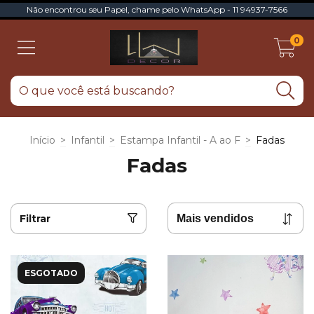
Não encontrou seu Papel, chame pelo WhatsApp - 11 94937-7566
0
Início
>
Infantil
>
Estampa Infantil - A ao F
>
Fadas
Fadas
Filtrar
ESGOTADO