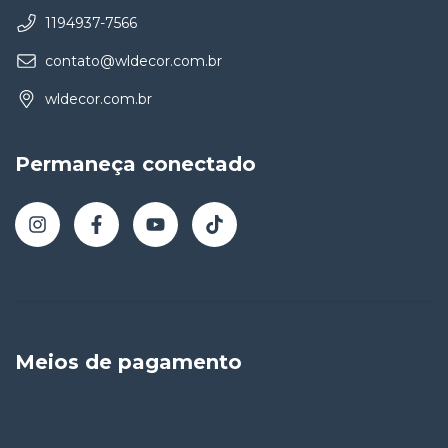
1194937-7566
contato@wldecor.com.br
wldecor.com.br
Permaneça conectado
Meios de pagamento