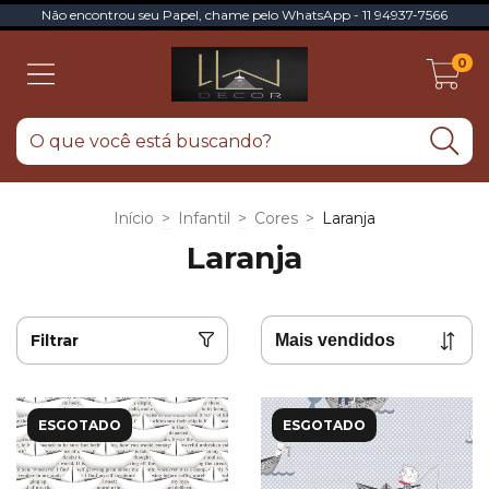
Não encontrou seu Papel, chame pelo WhatsApp - 11 94937-7566
0
Início
>
Infantil
>
Cores
>
Laranja
Laranja
Filtrar
ESGOTADO
ESGOTADO