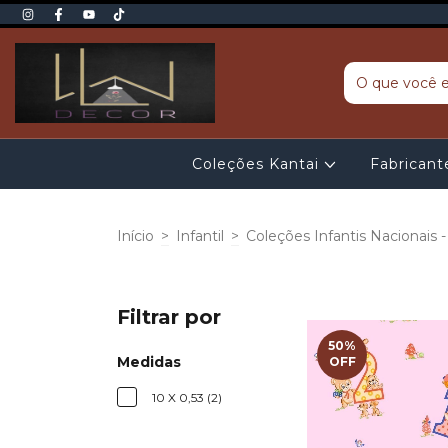
Coleções Kantai
Fabrican
Início
>
Infantil
>
Coleções Infantis Nacionais 
Filtrar por
50
%
Medidas
OFF
10 X 0,53 (2)