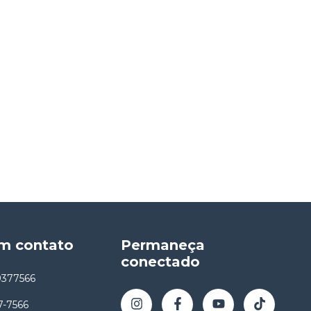
em contato
Permaneça
conectado
9377566
7-7566