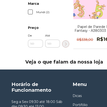
Marca
Mundi (2)
Papel de Parede 
Preço
Fantasy - A380303 
De
Até
R$1
R$338,00
Veja o que falam da nossa loja
Horário de
Menu
Funcionamento
Dicas
Seg a Sex 09:30 até 18:00 Sáb
Portifólio
dàs 09:30 até 13:00