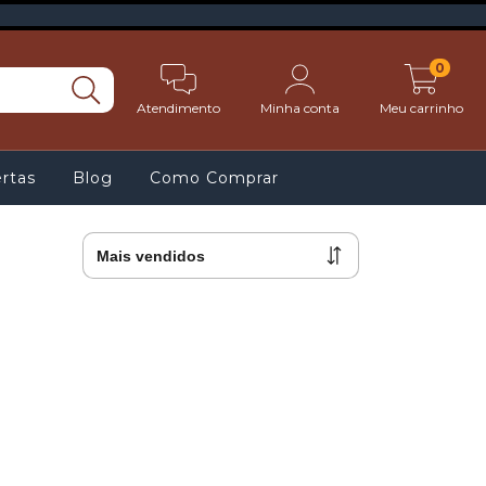
0
Atendimento
Minha conta
Meu carrinho
rtas
Blog
Como Comprar