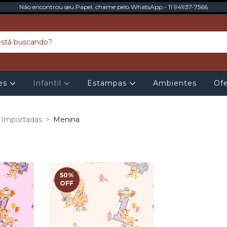
Não encontrou seu Papel, chame pelo WhatsApp - 11 94937-7566
tes
Infantil
Estampas
Ambientes
Ofe
- Importadas
>
Menina
50
%
OFF