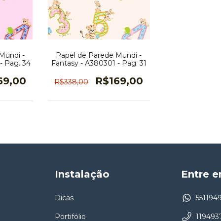
Mundi -
Papel de Parede Mundi -
- Pag. 34
Fantasy - A380301 - Pag. 31
69,00
R$169,00
R$338,00
Instalação
Entre 
Dicas
551194
Portifólio
119493