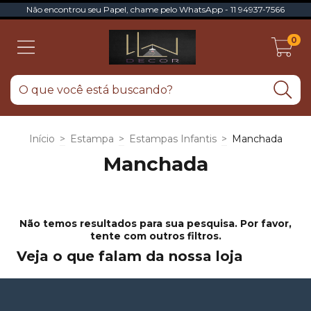
Não encontrou seu Papel, chame pelo WhatsApp - 11 94937-7566
0
Início
>
Estampa
>
Estampas Infantis
>
Manchada
Manchada
Não temos resultados para sua pesquisa. Por favor,
tente com outros filtros.
Veja o que falam da nossa loja