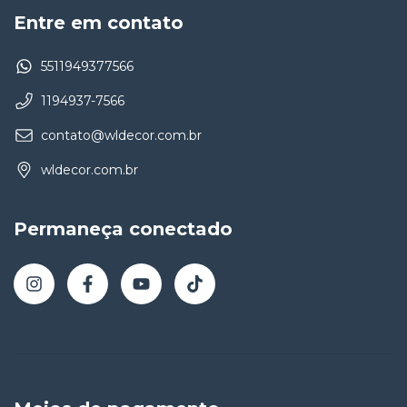
Entre em contato
5511949377566
1194937-7566
contato@wldecor.com.br
wldecor.com.br
Permaneça conectado