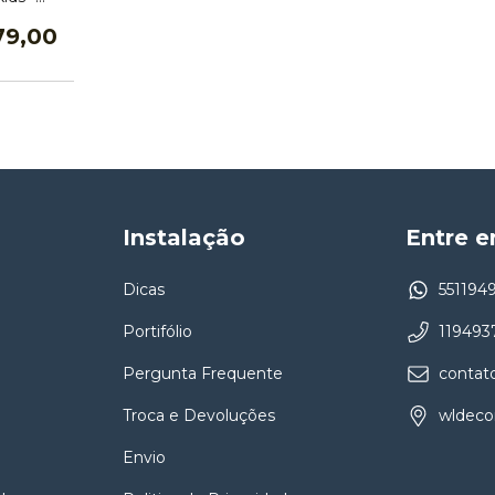
R
79,00
Instalação
Entre 
Dicas
551194
Portifólio
119493
e
Pergunta Frequente
contat
Troca e Devoluções
wldeco
Envio