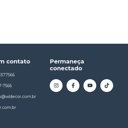
em contato
Permaneça
conectado
9377566
7-7566
o@wldecor.com.br
r.com.br