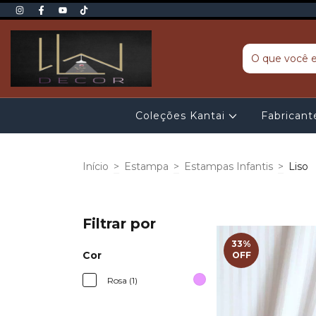
Coleções Kantai
Fabrican
Início
>
Estampa
>
Estampas Infantis
>
Liso
Filtrar por
33
%
Cor
OFF
Rosa (1)