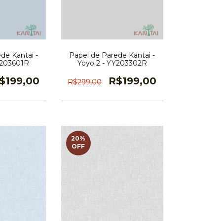
de Kantai -
Papel de Parede Kantai -
Y203601R
Yoyo 2 - YY203302R
$199,00
R$199,00
R$299,00
20
%
OFF