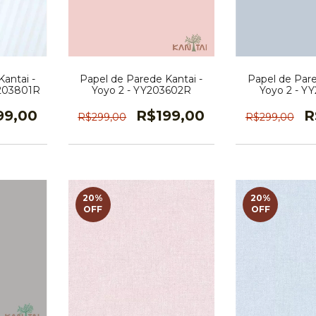
antai -
Papel de Parede Kantai -
Papel de Pare
Y203801R
Yoyo 2 - YY203602R
Yoyo 2 - Y
99,00
R$199,00
R
R$299,00
R$299,00
20
%
20
%
OFF
OFF