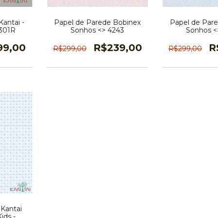
antai -
Papel de Parede Bobinex
Papel de Par
3301R
Sonhos <> 4243
Sonhos <
99,00
R$239,00
R
R$299,00
R$299,00
 Kantai
Kids -