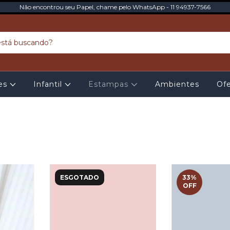
Não encontrou seu Papel, chame pelo WhatsApp - 11 94937-7566
tes
Infantil
Estampas
Ambientes
Ofe
ESGOTADO
33
%
OFF