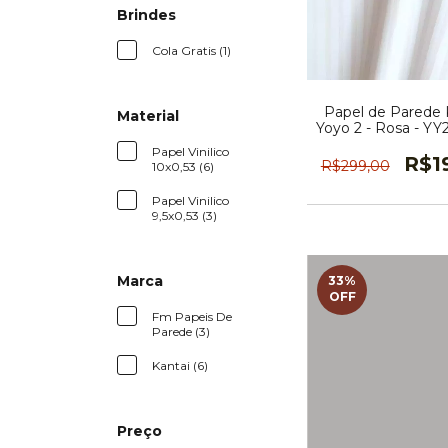
Brindes
Cola Gratis (1)
Papel de Parede K
Material
Yoyo 2 - Rosa - Y
Papel Vinilico
R$1
R$299,00
10x0,53 (6)
Papel Vinilico
9,5x0,53 (3)
Marca
33
%
OFF
Fm Papeis De
Parede (3)
Kantai (6)
Preço