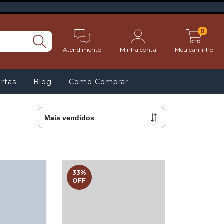
0
Atendimento
Minha conta
Meu carrinho
rtas
Blog
Como Comprar
33
%
OFF