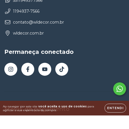
5511949377566
1194937-7566
contato@wldecor.com.br
wldecor.com.br
Permaneça conectado
Ao navegar por este site
você aceita o uso de cookies
para
Meios de pagamento
ENTENDI
agilizar a sua experiência de compra.