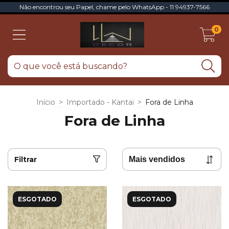
Não encontrou seu Papel, chame pelo WhatsApp - 11 94937-7566
0
Início
>
Importado - Kantai
>
Fora de Linha
Fora de Linha
Filtrar
ESGOTADO
ESGOTADO