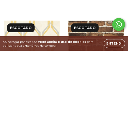
ESGOTADO
ESGOTADO
Ao navegar por este site
você aceita o uso de cookies
para
ENTENDI
agilizar a sua experiência de compra.
Papel de Parede Kantai -
Papel de Parede Kantai -
Oba - OB70203R
Stone Age - SN600002R
R$175,00
R$179,00
R$275,00
R$279,00