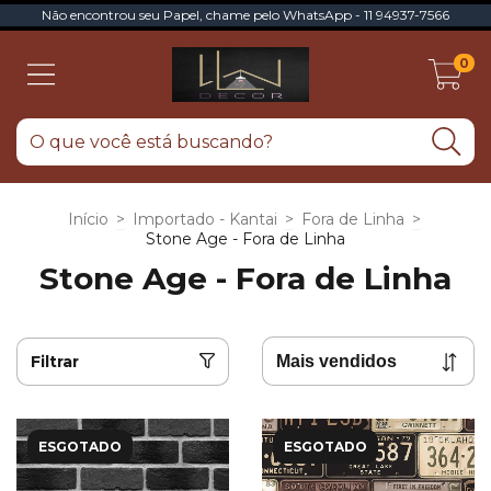
Não encontrou seu Papel, chame pelo WhatsApp - 11 94937-7566
0
Início
>
Importado - Kantai
>
Fora de Linha
>
Stone Age - Fora de Linha
Stone Age - Fora de Linha
Filtrar
ESGOTADO
ESGOTADO