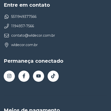
Entre em contato
5511949377566
1194937-7566
contato@wldecor.com.br
wldecor.com.br
Permaneça conectado
Meios de pagamento