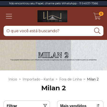
Não encontrou seu Papel, chame pelo WhatsApp - 11 94937-7566
0
Início
>
Importado - Kantai
>
Fora de Linha
>
Milan 2
Milan 2
Filtrar