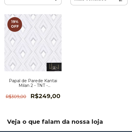
19
%
OFF
Papal de Parede Kantai
Milan 2 - TNT -
ML982001R
R$249,00
R$309,00
Veja o que falam da nossa loja