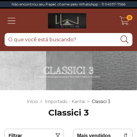
Não encontrou seu Papel, chame pelo WhatsApp - 11 94937-7566
0
Início
>
Importado - Kantai
>
Classici 3
Classici 3
Filtrar