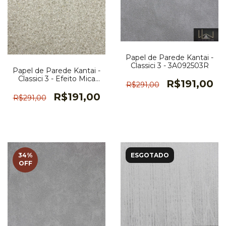
Papel de Parede Kantai -
Classici 3 - 3A092503R
Papel de Parede Kantai -
Classici 3 - Efeito Mica
R$191,00
R$291,00
Bege Claro Brilho -
3A093107R
R$191,00
R$291,00
34
%
ESGOTADO
OFF