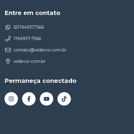
Entre em contato
5511949377566
1194937-7566
contato@wldecor.com.br
wldecor.com.br
Permaneça conectado