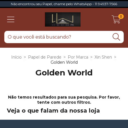
Não encontrou seu Papel, chame pelo WhatsApp - 11 94937-7566
0
Início
>
Papel de Parede
>
Por Marca
>
Xin Shen
>
Golden World
Golden World
Não temos resultados para sua pesquisa. Por favor,
tente com outros filtros.
Veja o que falam da nossa loja