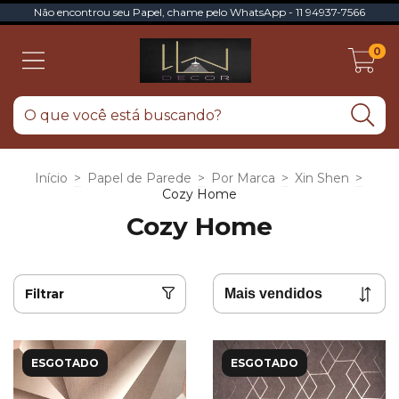
Não encontrou seu Papel, chame pelo WhatsApp - 11 94937-7566
0
Início
>
Papel de Parede
>
Por Marca
>
Xin Shen
>
Cozy Home
Cozy Home
Filtrar
ESGOTADO
ESGOTADO