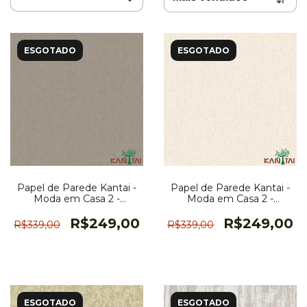
ESGOTADO
ESGOTADO
Papel de Parede Kantai -
Papel de Parede Kantai -
Moda em Casa 2 -
Moda em Casa 2 -
MD700305R
MD700409R
R$249,00
R$249,00
R$339,00
R$339,00
ESGOTADO
ESGOTADO