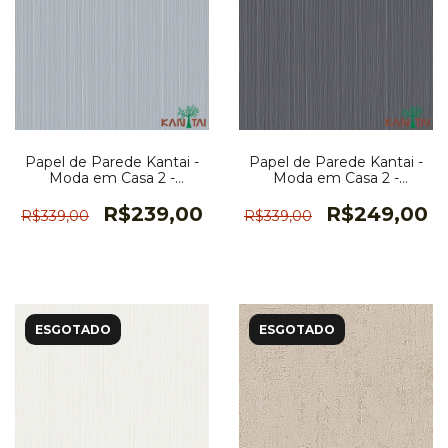
Papel de Parede Kantai -
Papel de Parede Kantai -
Moda em Casa 2 -
Moda em Casa 2 -
MD700804R
MD700803R
R$239,00
R$249,00
R$339,00
R$339,00
ESGOTADO
ESGOTADO