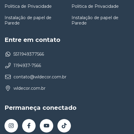
Politica de Privacidade
Politica de Privacidade
Instalação de papel de
Instalação de papel de
Parede
Parede
Entre em contato
5511949377566
1194937-7566
contato@wldecor.com.br
wldecor.com.br
Permaneça conectado