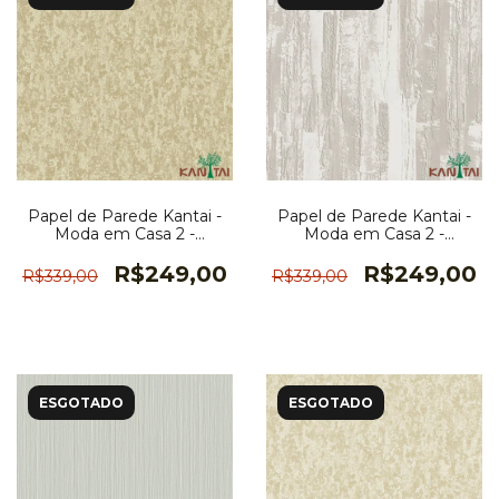
Papel de Parede Kantai -
Papel de Parede Kantai -
Moda em Casa 2 -
Moda em Casa 2 -
MD700204R
MD700501R
R$249,00
R$249,00
R$339,00
R$339,00
ESGOTADO
ESGOTADO