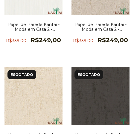
Papel de Parede Kantai -
Papel de Parede Kantai -
Moda em Casa 2 -
Moda em Casa 2 -
MD700802R
MD700607R
R$249,00
R$249,00
R$339,00
R$339,00
ESGOTADO
ESGOTADO